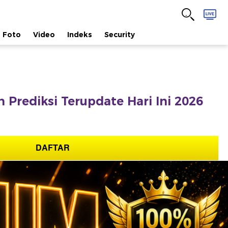
Foto
Video
Indeks
Security
Prediksi Terupdate Hari Ini 2026
DAFTAR