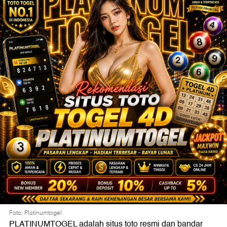
Foto: Platinumtogel
PLATINUMTOGEL adalah situs toto resmi dan bandar